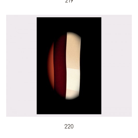
219
220