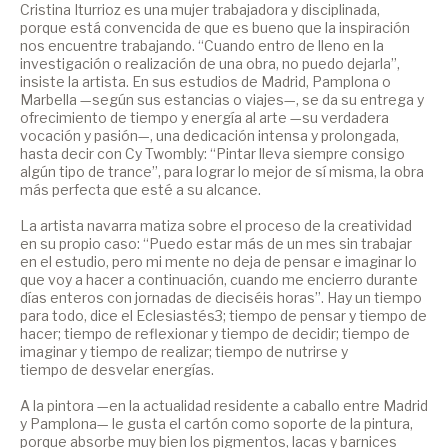
Cristina Iturrioz es una mujer trabajadora y disciplinada,
porque está convencida de que es bueno que la inspiración
nos encuentre trabajando. “Cuando entro de lleno en la
investigación o realización de una obra, no puedo dejarla”,
insiste la artista. En sus estudios de Madrid, Pamplona o
Marbella —según sus estancias o viajes—, se da su entrega y
ofrecimiento de tiempo y energía al arte —su verdadera
vocación y pasión—, una dedicación intensa y prolongada,
hasta decir con Cy Twombly: “Pintar lleva siempre consigo
algún tipo de trance”, para lograr lo mejor de sí misma, la obra
más perfecta que esté a su alcance.
La artista navarra matiza sobre el proceso de la creatividad
en su propio caso: “Puedo estar más de un mes sin trabajar
en el estudio, pero mi mente no deja de pensar e imaginar lo
que voy a hacer a continuación, cuando me encierro durante
días enteros con jornadas de dieciséis horas”. Hay un tiempo
para todo, dice el Eclesiastés3; tiempo de pensar y tiempo de
hacer; tiempo de reflexionar y tiempo de decidir; tiempo de
imaginar y tiempo de realizar; tiempo de nutrirse y
tiempo de desvelar energías.
A la pintora —en la actualidad residente a caballo entre Madrid
y Pamplona— le gusta el cartón como soporte de la pintura,
porque absorbe muy bien los pigmentos, lacas y barnices