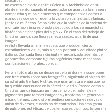
radicalidad
no exenta de cierto espíritu lúdico a lo Archimboldo en su
planteamiento; cuando el espectador se acerca a la imagen y
comprueba que los elementos que componen los corros o
mariposas que se ofrecen a la vista son diminutas bailarinas,
jinetes o muñecos. Se ha dicho que la poética de la cadena de
montaje había impresionado y seducido a los vanguardistas
históricos de principios del siglo xx. En el caso del trabajo de
Cristina Iturrioz, son figuras mecanizadas, a partir de una
imagen
realista llevada a mínima escala, que producen cierto
extrañamiento visual, más alejado, por tanto, del citado pintor
italiano. Con cada figura diminuta y mecanizada, además de
geometrías, compone figuras orgánicas como mariposas,
combinaciones florales, corros…
Pero la fotógrafa no se despega de la pintura y la superpone
con frecuencia sobre sus fotografías, siguiendo el pálpito de
su admirado Gerhard Richter, ese gran artista alemán que no
ha querido caer nunca en la cárcel del estilo. Parece como si
Cristina Iturrioz buscara un intercambio de materiales y
pigmentos para romper imágenes y fronteras de géneros al
mismo tiempo; como si pretendiera sensaciones nuevas o
unión de diversos, cuando no de contrarios. Una amalgama
de pulsiones estéticas, de dos lenguajes distintos, fotografía