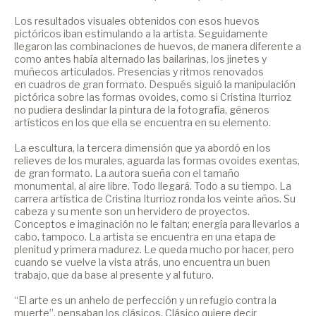
Los resultados visuales obtenidos con esos huevos
pictóricos iban estimulando a la artista. Seguidamente
llegaron las combinaciones de huevos, de manera diferente a
como antes había alternado las bailarinas, los jinetes y
muñecos articulados. Presencias y ritmos renovados
en cuadros de gran formato. Después siguió la manipulación
pictórica sobre las formas ovoides, como si Cristina Iturrioz
no pudiera deslindar la pintura de la fotografía, géneros
artísticos en los que ella se encuentra en su elemento.
La escultura, la tercera dimensión que ya abordó en los
relieves de los murales, aguarda las formas ovoides exentas,
de gran formato. La autora sueña con el tamaño
monumental, al aire libre. Todo llegará. Todo a su tiempo. La
carrera artística de Cristina Iturrioz ronda los veinte años. Su
cabeza y su mente son un hervidero de proyectos.
Conceptos e imaginación no le faltan; energía para llevarlos a
cabo, tampoco. La artista se encuentra en una etapa de
plenitud y primera madurez. Le queda mucho por hacer, pero
cuando se vuelve la vista atrás, uno encuentra un buen
trabajo, que da base al presente y al futuro.
“El arte es un anhelo de perfección y un refugio contra la
muerte”, pensaban los clásicos. Clásico quiere decir