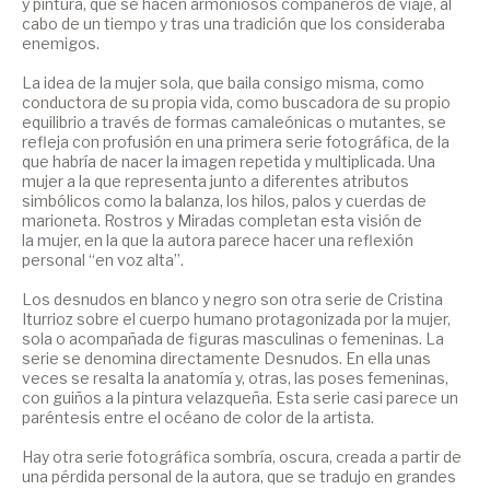
y pintura, que se hacen armoniosos compañeros de viaje, al
cabo de un tiempo y tras una tradición que los consideraba
enemigos.
La idea de la mujer sola, que baila consigo misma, como
conductora de su propia vida, como buscadora de su propio
equilibrio a través de formas camaleónicas o mutantes, se
refleja con profusión en una primera serie fotográfica, de la
que habría de nacer la imagen repetida y multiplicada. Una
mujer a la que representa junto a diferentes atributos
simbólicos como la balanza, los hilos, palos y cuerdas de
marioneta. Rostros y Miradas completan esta visión de
la mujer, en la que la autora parece hacer una reflexión
personal “en voz alta”.
Los desnudos en blanco y negro son otra serie de Cristina
Iturrioz sobre el cuerpo humano protagonizada por la mujer,
sola o acompañada de figuras masculinas o femeninas. La
serie se denomina directamente Desnudos. En ella unas
veces se resalta la anatomía y, otras, las poses femeninas,
con guiños a la pintura velazqueña. Esta serie casi parece un
paréntesis entre el océano de color de la artista.
Hay otra serie fotográfica sombría, oscura, creada a partir de
una pérdida personal de la autora, que se tradujo en grandes