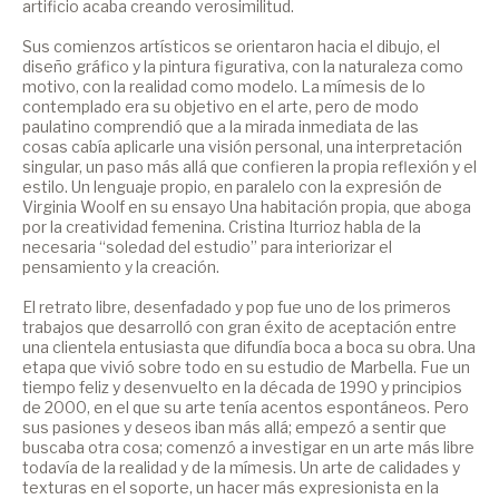
artificio acaba creando verosimilitud.
Sus comienzos artísticos se orientaron hacia el dibujo, el
diseño gráfico y la pintura figurativa, con la naturaleza como
motivo, con la realidad como modelo. La mímesis de lo
contemplado era su objetivo en el arte, pero de modo
paulatino comprendió que a la mirada inmediata de las
cosas cabía aplicarle una visión personal, una interpretación
singular, un paso más allá que confieren la propia reflexión y el
estilo. Un lenguaje propio, en paralelo con la expresión de
Virginia Woolf en su ensayo Una habitación propia, que aboga
por la creatividad femenina. Cristina Iturrioz habla de la
necesaria “soledad del estudio” para interiorizar el
pensamiento y la creación.
El retrato libre, desenfadado y pop fue uno de los primeros
trabajos que desarrolló con gran éxito de aceptación entre
una clientela entusiasta que difundía boca a boca su obra. Una
etapa que vivió sobre todo en su estudio de Marbella. Fue un
tiempo feliz y desenvuelto en la década de 1990 y principios
de 2000, en el que su arte tenía acentos espontáneos. Pero
sus pasiones y deseos iban más allá; empezó a sentir que
buscaba otra cosa; comenzó a investigar en un arte más libre
todavía de la realidad y de la mímesis. Un arte de calidades y
texturas en el soporte, un hacer más expresionista en la