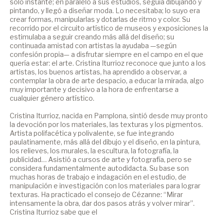
solo instante; en paralelo a sus estudios, seguía dibujando y
pintando, y llegó a diseñar moda. Lo necesitaba; lo suyo era
crear formas, manipularlas y dotarlas de ritmo y color. Su
recorrido por el circuito artístico de museos y exposiciones la
estimulaba a seguir creando más allá del diseño; su
continuada amistad con artistas la ayudaba —según
confesión propia— a disfrutar siempre en el campo en el que
quería estar: el arte. Cristina Iturrioz reconoce que junto a los
artistas, los buenos artistas, ha aprendido a observar, a
contemplar la obra de arte despacio, a educar la mirada, algo
muy importante y decisivo a la hora de enfrentarse a
cualquier género artístico.
Cristina Iturrioz, nacida en Pamplona, sintió desde muy pronto
la devoción por los materiales, las texturas y los pigmentos.
Artista polifacética y polivalente, se fue integrando
paulatinamente, más allá del dibujo y el diseño, en la pintura,
los relieves, los murales, la escultura, la fotografía, la
publicidad… Asistió a cursos de arte y fotografía, pero se
considera fundamentalmente autodidacta. Su base son
muchas horas de trabajo e indagación en el estudio, de
manipulación e investigación con los materiales para lograr
texturas. Ha practicado el consejo de Cézanne: “Mirar
intensamente la obra, dar dos pasos atrás y volver mirar”.
Cristina Iturrioz sabe que el