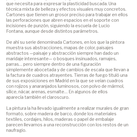
que necesita para expresar la plasticidad buscada. Una
técnica mixta de belleza y efectos visuales muy concretos.
Cartones que tienen un grosor preciso para trabajar en ellos
las perforaciones que abren espacios en el soporte con
incisiones de punzón, siguiendo la escuela de Lucio
Fontana, aunque desde distintos parámetros.
De ahí su serie denominada Cartones, en los que la pintora
muestra sus abstracciones, mapas de color, paisajes
abstractos —paisaje y abstracción siempre han dado un
maridaje interesante— o bosques insinuados, ramajes,
parras… pero siempre dentro de una figuración
simplemente abocetada y de cambios de escala que llevan a
la factura de cuadros atrayentes. Tierras de fuego tituló una
de sus exposiciones en Madrid en la que se veían cuadros
con rojizos y anaranjados luminosos, con polvo de mármol,
sílice, nácar, arenas, esmalte… En algunos de ellos
aparecía también el claroscuro.
La pintura la ha llevado igualmente a realizar murales de gran
formato, sobre madera de barco, donde los materiales
textiles, cordajes, hilos, maderas o papel de embalaje
parecen llevarnos a una reconstrucción con los restos de un
naufragio.