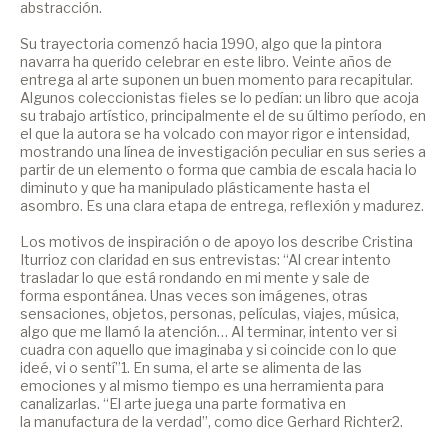
abstracción.
Su trayectoria comenzó hacia 1990, algo que la pintora
navarra ha querido celebrar en este libro. Veinte años de
entrega al arte suponen un buen momento para recapitular.
Algunos coleccionistas fieles se lo pedían: un libro que acoja
su trabajo artístico, principalmente el de su último período, en
el que la autora se ha volcado con mayor rigor e intensidad,
mostrando una línea de investigación peculiar en sus series a
partir de un elemento o forma que cambia de escala hacia lo
diminuto y que ha manipulado plásticamente hasta el
asombro. Es una clara etapa de entrega, reflexión y madurez.
Los motivos de inspiración o de apoyo los describe Cristina
Iturrioz con claridad en sus entrevistas: “Al crear intento
trasladar lo que está rondando en mi mente y sale de
forma espontánea. Unas veces son imágenes, otras
sensaciones, objetos, personas, películas, viajes, música,
algo que me llamó la atención… Al terminar, intento ver si
cuadra con aquello que imaginaba y si coincide con lo que
ideé, vi o sentí”1. En suma, el arte se alimenta de las
emociones y al mismo tiempo es una herramienta para
canalizarlas. “El arte juega una parte formativa en
la manufactura de la verdad”, como dice Gerhard Richter2.