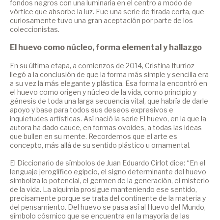
fondos negros con una luminaria en el centro a modo de
vórtice que absorbe la luz. Fue una serie de tirada corta, que
curiosamente tuvo una gran aceptación por parte de los
coleccionistas.
El huevo como núcleo, forma elemental y hallazgo
En su última etapa, a comienzos de 2014, Cristina Iturrioz
llegó a la conclusión de que la forma más simple y sencilla era
a su vez la más elegante y plástica. Esa forma la encontró en
el huevo como origen y núcleo de la vida, como principio y
génesis de toda una larga secuencia vital, que habría de darle
apoyo y base para todos sus deseos expresivos e
inquietudes artísticas. Así nació la serie El huevo, en la que la
autora ha dado cauce, en formas ovoides, a todas las ideas
que bullen en su mente. Recordemos que el arte es
concepto, más allá de su sentido plástico u ornamental.
El Diccionario de símbolos de Juan Eduardo Cirlot dice: “En el
lenguaje jeroglífico egipcio, el signo determinante del huevo
simboliza lo potencial, el germen de la generación, el misterio
de la vida. La alquimia prosigue manteniendo ese sentido,
precisamente porque se trata del continente de la materia y
del pensamiento. Del huevo se pasa así al Huevo del Mundo,
símbolo cósmico que se encuentra en la mayoría de las