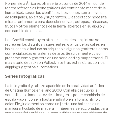
Homenaje a África es otra serie pictórica de 2014 en donde
recrea referencias iconográficas del continente madre de la
humanidad, según los científicos. Los iconos son alusivos,
desdibujados, abiertos y sugerentes. El espectador necesita
mirar atentamente para descubrir selvas, estepas, máscaras,
frutos y otros elementos de la tierra, abiertos en su dibujo y
con cambio de escala.
Los Graffiti constituyen otra de sus series. La pintora se
recrea en los distintos y sugerentes grafitis de las calles en
las ciudades, e incluso ha adquirido a algunos grafiteros obras
comercializadas en galerías de arte. Seguidamente quiso
probarse como grafitera en una serie corta y muy personal. El
magisterio de Jackson Pollock late tras estas obras con los
drippings y gestos automáticos.
Series fotográficas
La fotografía digital hizo aparición en la creatividad artística
de Cristina Iturrioz en el año 2000. Con ella descubrió la
versatilidad e inmediatez de la imagen al poder cambiarla de
escala y jugar con ella hasta el infinito en la forma, ritmo y
color. Elegir elementos como un jinete, una bailarina o un
maniquí articulado de madera —imágenes seleccionadas para
sus piezas fotográficas— y convertirlos en meros objetos de