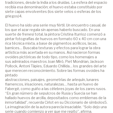
tradiciones, desde la India a los druidas. La esfera del espacio
recibía esa denominación; el huevo estaba constituido por
siete capas envolventes (los siete velos o esferas de los
griegos)4.
El huevo ha sido una serie muy fértil. Un encuentro casual, de
los que el azar regala sin apenas haberlo buscado. En una
suerte de frenesí total, la pintora Cristina Iturrioz comenzó a
pintar fotografías de huevos en formato 60 x 40 cm con una
rica técnica mixta, a base de pigmentos acrílicos, lacas,
barnices… Buscaba texturas y efectos para lograr la obra
artística más acertada en su manos. Así nacieron formas
ovoides pictóricas de todo tipo, como los homenajes a
sus admirados maestros Joan Miró, Piet Mondrian, Jackson
Pollock, Antoni Tàpies, Eduardo Chillida… los grandes del arte
que merecen reconocimiento. Sobre las formas ovoides ha
pintado
abstracciones, paisajes, geometrías de arlequín, lunares
flamencos, irisaciones, naturalezas… hasta un huevo de
Fabergé, como guiño a las célebres joyas de los zares rusos.
“En gran número de sepulcros de Rusia y Suecia se han
hallado huevos de arcilla, depositados como emblemas de la
inmortalidad”, recuerda Cirlot en su Diccionario de símbolos5.
La imaginación de la autora parecía insaciable. “Solo dejo una
serie cuando comienzo a ver que me repito”, afirma.